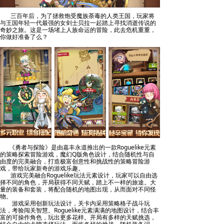
三百年后，为了拯救饱受魔族荼毒的人类王国，玩家将
与王国年轻一代最强的女剑士贝拉一起踏上寻找消逝传说的
奇妙之旅。这是一场堵上人族命运的冒险，此去危机重重，
你做好准备了么？
《勇者与探险》是由嘉丰永道推出的一款Roguelike元素
的策略探索冒险游戏，魔幻Q版角色设计，结合随机性与自
由度的完美融合，打造极富创意性和挑战性的策略冒险游
戏，带给玩家新奇的游戏乐趣。
游戏完美融合Roguelike玩法元素设计，玩家可以自由选
择不同的角色，开局获得不同天赋，踏上不一样的旅途。大
量的装备和套装，将配合随机的地图出现，从而面对不同怪
物。
游戏采用创新玩法设计，关卡内采用策略格子战斗玩
法，考验闯关智慧。Roguelike元素满满的地图设计，结合丰
富的可操作角色，玩出更多花样。开局有多样的天赋挑选，